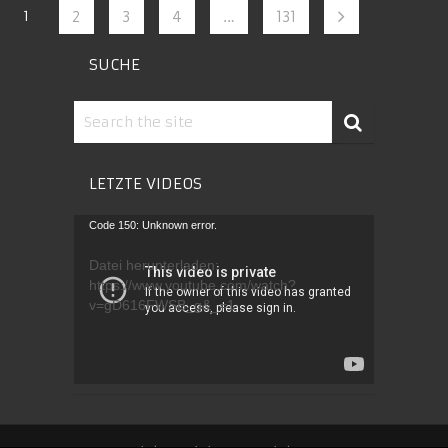
1
2
3
4
…
131
SUCHE
LETZTE VIDEOS
Video-
Code 150: Unknown error.
Player
Datei herunterladen:
https://www.youtube.com/watch?
v=gD616FWSB_g&_=1