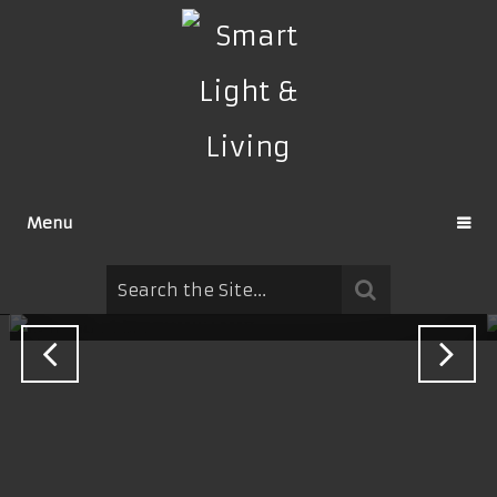
Menu
Schön nachhaltig: Tischleuchte aus
sizilianischen Orangen
By
SmartLightLiving Redaktion
28. Januar 2022
News