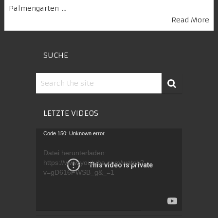
Palmengarten …
Read More
SUCHE
LETZTE VIDEOS
Video-
Code 150: Unknown error.
Player
Datei herunterladen:
https://www.youtube.com/watch?
v=gD616FWSB_g&_=1