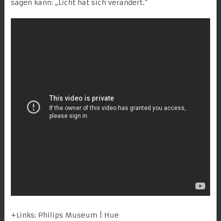
sagen kann:
„Licht hat sich verändert.
“
+Links:
Philips Museum
|
Hue