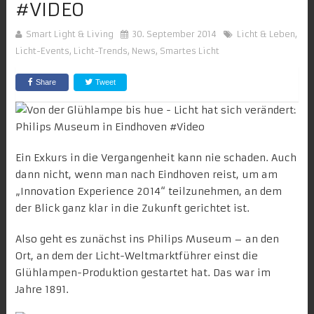
#VIDEO
Smart Light & Living
30. September 2014
Licht & Leben
,
Licht-Events
,
Licht-Trends
,
News
,
Smartes Licht
Share
Tweet
Ein Exkurs in die Vergangenheit kann nie schaden. Auch
dann nicht, wenn man nach Eindhoven reist, um am
„
Innovation Experience 2014
“ teilzunehmen, an dem
der Blick ganz klar in die Zukunft gerichtet ist.
Also geht es zunächst ins
Philips Museum
– an den
Ort, an dem der Licht-Weltmarktführer einst die
Glühlampen-Produktion gestartet hat. Das war im
Jahre 1891.