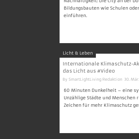
Nachhaltigkeit: Die City an der 
Bildungsbauten wie Schulen oder
einführen.
Licht & Leben
Internationale Klimaschutz-Akt
das Licht aus #Video
By
SmartLightLiving Redaktion
30. Mär
60 Minuten Dunkelheit – eine sy
Unzählige Städte und Menschen 
Zeichen für mehr Klimaschutz ges