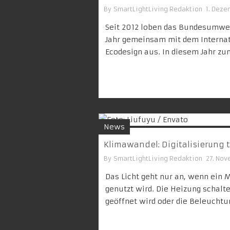
By
SmartLightLiving Redaktion
1. Deze
Seit 2012 loben das Bundesumw
Jahr gemeinsam mit dem Internat
Ecodesign aus. In diesem Jahr z
News
Klimawandel: Digitalisierung t
By
SmartLightLiving Redaktion
27. No
Das Licht geht nur an, wenn ein 
genutzt wird. Die Heizung schalt
geöffnet wird oder die Beleuchtu