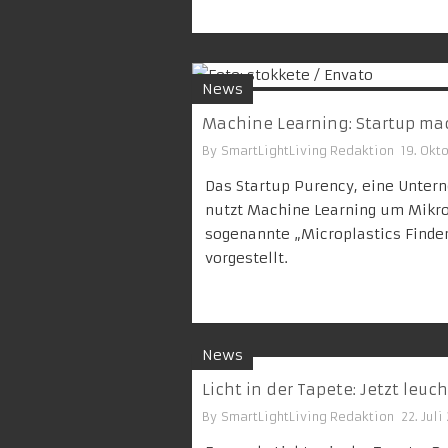
News
Machine Learning: Startup mac
By
SmartLightLiving Redaktion
19. Okt
Das Startup Purency, eine Unter
nutzt Machine Learning um Mikro
sogenannte „Microplastics Finde
vorgestellt.
News
Licht in der Tapete: Jetzt leu
By
SmartLightLiving Redaktion
22. Juli