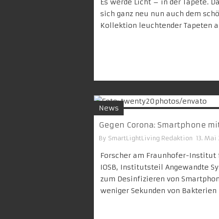
Es werde Licht – in der Tapete. 
sich ganz neu nun auch dem schö
Kollektion leuchtender Tapeten 
News
Gegen Corona: Smartphone mit 
By
SmartLightLiving Redaktion
13. Mai
Forscher am Fraunhofer-Institut
IOSB, Institutsteil Angewandte S
zum Desinfizieren von Smartphon
weniger Sekunden von Bakterien