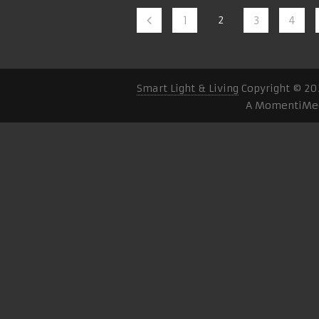
1
2
3
4
Smart Light & Living
Copyright © 20
A MomentiMed