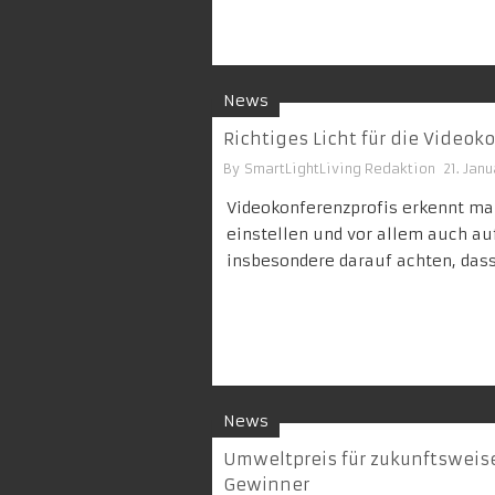
News
Richtiges Licht für die Videok
By
SmartLightLiving Redaktion
21. Janu
Videokonferenzprofis erkennt man
einstellen und vor allem auch au
insbesondere darauf achten, das
News
Umweltpreis für zukunftsweise
Gewinner