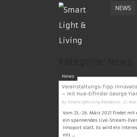
NEWS
Kategorie:
News
News
Veranstaltungs-Tipp: Innovato
– mit Hue-Erfinder George Yia
By
SmartLightLiving Redaktion
22. Mär
Vom 23.-26. März 2021 findet mit
ein spannendes Live-Stream-Eve
Innoport statt. Es wird ein inte
mit …