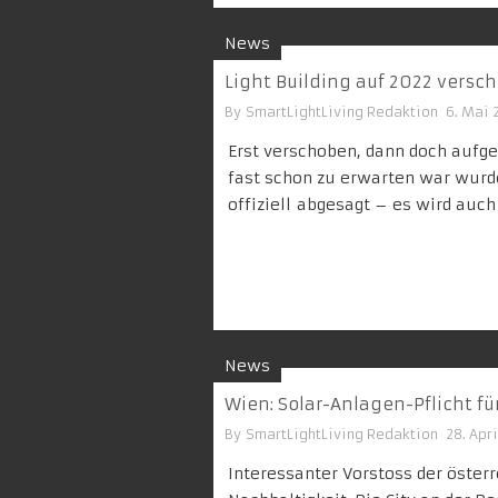
News
Light Building auf 2022 versc
By
SmartLightLiving Redaktion
6. Mai 
Erst verschoben, dann doch aufge
fast schon zu erwarten war wurd
offiziell abgesagt – es wird auch
News
Wien: Solar-Anlagen-Pflicht 
By
SmartLightLiving Redaktion
28. Apr
Interessanter Vorstoss der öster