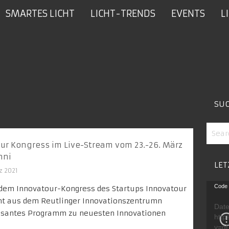
SMARTES LICHT
LICHT-TRENDS
EVENTS
L
SU
ur Kongress im Live-Stream vom 23.-26. März
nni
LET
z 2021
Video
Code 
 dem Innovatour-Kongress des Startups Innovatour
Playe
nt aus dem Reutlinger Innovationszentrumn
Date
ressantes Programm zu neuesten Innovationen
http
v=g