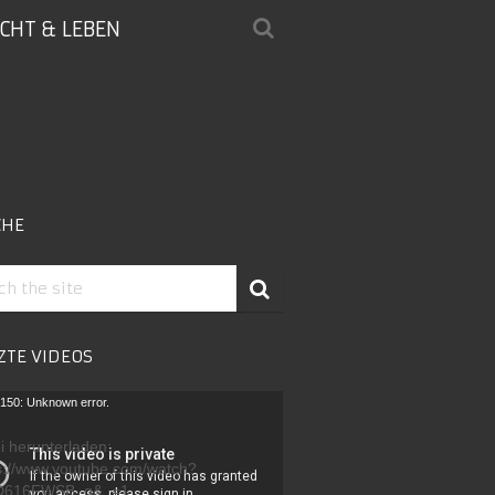
ICHT & LEBEN
CHE
ZTE VIDEOS
-
150: Unknown error.
r
i herunterladen:
s://www.youtube.com/watch?
D616FWSB_g&_=1