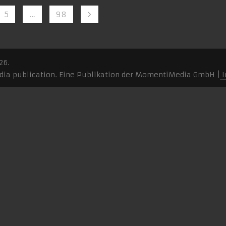
5
…
98
26.
ia publication. Eine Publikation der MomentiMedia GmbH |
I