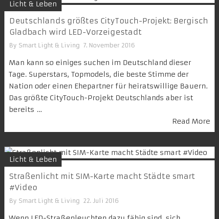
Licht & Leben
Deutschlands größtes CityTouch-Projekt: Bergisch
Gladbach wird LED-Vorzeigestadt
By
Smart Light & Living
7. November 2016
Man kann so einiges suchen im Deutschland dieser
Tage. Superstars, Topmodels, die beste Stimme der
Nation oder einen Ehepartner für heiratswillige Bauern.
Das größte CityTouch-Projekt Deutschlands aber ist
bereits …
Read More
Licht & Leben
Straßenlicht mit SIM-Karte macht Städte smart
#Video
By
Smart Light & Living
22. Juli 2016
Wenn LED-Straßenleuchten dazu fähig sind, sich