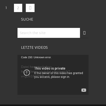
1
2
SUCHE
LETZTE VIDEOS
Video-
Code 150: Unknown error.
Player
Datei herunterladen:
https://www.youtube.com/watch?
v=gD616FWSB_g&_=1