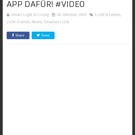
APP DAFÜR! #VIDEO
Smart Light & Living
16. Oktober 2013
Licht & Leben
,
Licht-Trends
,
News
,
Smartes Licht
Share
Tweet