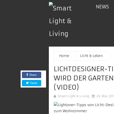
NEWS
Home
Licht & Leben
LICHTDESIGNER-TI
Share
WIRD DER GARTE
Tweet
(VIDEO)
Smart Light & Living
29. Mai 201