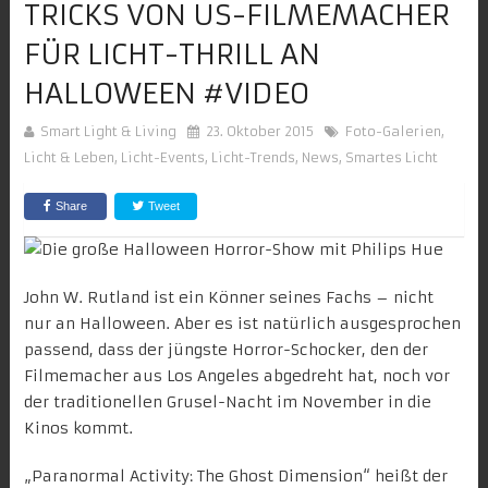
RICKS VON US-FILMEMACHER F
ÜR LICHT-THRILL AN H
ALLOWEEN #VIDEO
Smart Light & Living
23. Oktober 2015
Foto-Galerien
,
Licht & Leben
,
Licht-Events
,
Licht-Trends
,
News
,
Smartes Licht
Share
Tweet
John W. Rutland
ist ein Könner seines Fachs – nicht
nur an
Halloween
. Aber es ist natürlich ausgesprochen
passend, dass der jüngste Horror-Schocker, den der
Filmemacher aus Los Angeles abgedreht hat, noch vor
der traditionellen Grusel-Nacht im November in die
Kinos kommt.
„Paranormal Activity: The Ghost Dimension“
heißt der