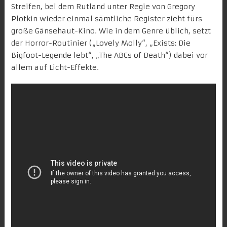
Streifen, bei dem Rutland unter Regie von Gregory
Plotkin wieder einmal sämtliche Register zieht fürs
große Gänsehaut-Kino. Wie in dem Genre üblich, setzt
der Horror-Routinier („
Lovely Molly
“, „
Exists: Die
Bigfoot-Legende lebt
“, „
The ABCs of Death
“) dabei vor
allem auf Licht-Effekte.