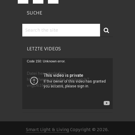
SUCHE
LETZTE VIDEOS
Video-
Code 150: Unknown error.
Player
Datei herunterladen:
https://www.youtube.com/watch?
v=gD616FWSB_g&_=1
Smart Light & Living
Copyright © 2026.