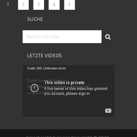
1
2
3
4
SUCHE
LETZTE VIDEOS
Video-
Code 150: Unknown error.
Player
Datei herunterladen:
https://www.youtube.com/watch?
v=gD616FWSB_g&_=1