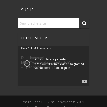
SUCHE
LETZTE VIDEOS
Video-
Code 150: Unknown error.
Player
Datei herunterladen:
https://www.youtube.com/watch?
v=gD616FWSB_g&_=1
Smart Light & Living
Copyright © 2026.