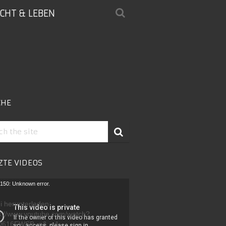
ICHT & LEBEN
CHE
ZTE VIDEOS
-
150: Unknown error.
r
i herunterladen:
s://www.youtube.com/watch?
D616FWSB_g&_=1