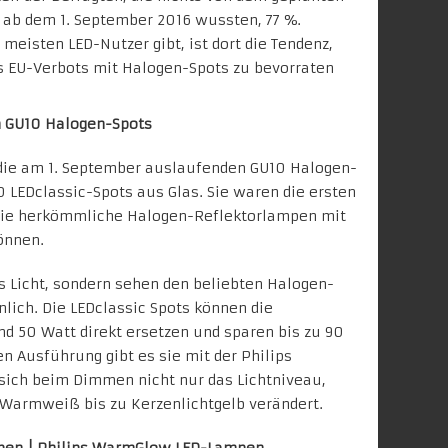
 ab dem 1. September 2016 wussten, 77 %.
meisten LED-Nutzer gibt, ist dort die Tendenz,
es EU-Verbots mit Halogen-Spots zu bevorraten
n GU10 Halogen-Spots
 die am 1. September auslaufenden GU10 Halogen-
10 LEDclassic-Spots aus Glas. Sie waren die ersten
die herkömmliche Halogen-Reflektorlampen mit
önnen.
es Licht, sondern sehen den beliebten Halogen-
ich. Die LEDclassic Spots können die
nd 50 Watt direkt ersetzen und sparen bis zu 90
n Ausführung gibt es sie mit der Philips
 sich beim Dimmen nicht nur das Lichtniveau,
 Warmweiß bis zu Kerzenlichtgelb verändert.
mpen
|
Philips WarmGlow LED-Lampen