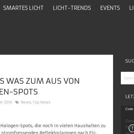
SMARTES LICHT
LICHT-TRENDS
EVENTS
L
SU
S WAS ZUM AUS VON H
N-SPOTS
LET
er 2016
News
,
Top News
Video
Code 
Playe
Date
-Halogen-Spots, die noch in vielen Haushalten zu
http
ie stromfressenden Reflektorlampen nach EU-
v=g