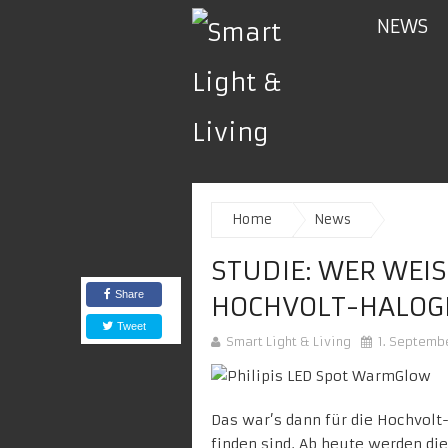
NEWS
Home
News
STUDIE: WER WEIS
Share
OCHVOLT-HALOGE
Tweet
Smart Light & Living
1. Septemb
Das war’s dann für die Hochvolt
finden sind. Ab heute werden d