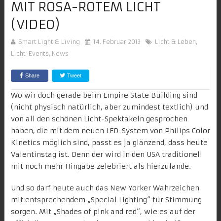
MIT ROSA-ROTEM LICHT
(VIDEO)
Smart Light & Living
14. Februar 2013
Licht & Leben
,
Licht-Events
,
News
Share
Tweet
Wo wir doch gerade beim Empire State Building sind
(nicht physisch natürlich, aber
zumindest textlich
) und
von all den schönen Licht-Spektakeln gesprochen
haben, die mit dem neuen LED-System von
Philips Color
Kinetics
möglich sind, passt es ja glänzend, dass heute
Valentinstag ist. Denn der wird in den USA traditionell
mit noch mehr Hingabe zelebriert als hierzulande.
Und so darf heute auch das
New Yorker Wahrzeichen
mit entsprechendem „Special Lighting“ für Stimmung
sorgen. Mit „Shades of pink and red“, wie es auf der