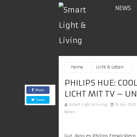
NEWS
Home
Licht & Leben
PHILIPS HUE: COO
Share
LICHT MIT TV – U
Tweet
Smart Light & Living
8. Juli 2016
News
Gut, dass es Philips Entwickler