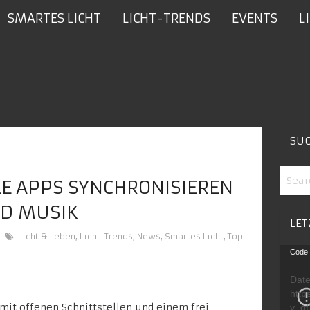
SMARTES LICHT
LICHT-TRENDS
EVENTS
L
SU
LE APPS SYNCHRONISIEREN
ND MUSIK
LET
Licht & Leben
,
Licht-Trends
,
News
,
Smartes Licht
,
Top
Video
Code 
Playe
Date
http
n mit offenen Schnittstellen und einem
frei
v=g