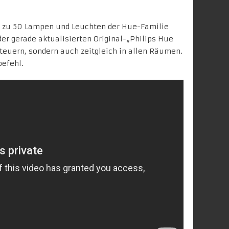
s zu 50 Lampen und Leuchten der Hue-Familie
der
gerade aktualisierten Original-„Philips Hue
teuern, sondern auch zeitgleich in allen Räumen.
befehl.