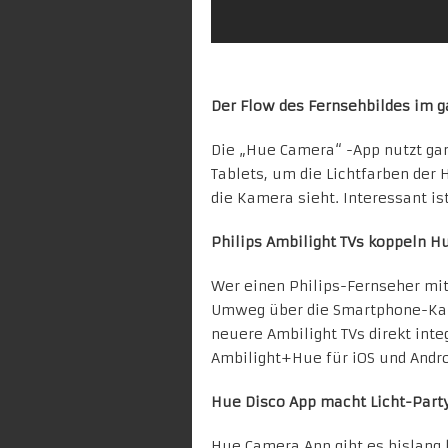
Der Flow des Fernsehbildes im 
Die „Hue Camera“ -App nutzt ga
Tablets, um die Lichtfarben de
die Kamera sieht. Interessant is
Philips Ambilight TVs koppeln Hu
Wer einen Philips-Fernseher mit
Umweg über die Smartphone-Kam
neuere Ambilight TVs direkt inte
Ambilight+Hue
für iOS und Andro
Hue Disco App macht Licht-Part
Hue Camera App gibt es bislang 