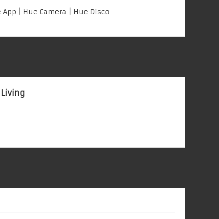
e App
|
Hue Camera
| Hue Disco
 Living