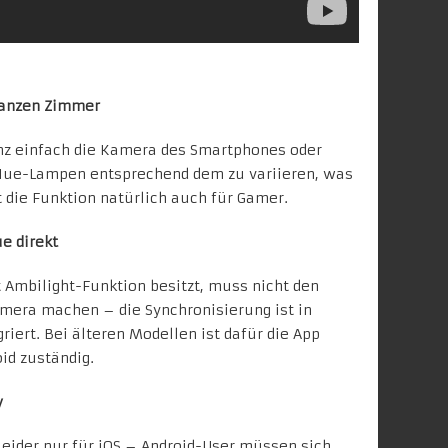
ganzen Zimmer
nz einfach die Kamera des Smartphones oder
r Hue-Lampen entsprechend dem zu variieren, was
t die Funktion natürlich auch für Gamer.
e direkt
 Ambilight-Funktion besitzt, muss nicht den
era machen – die Synchronisierung ist
in
griert
. Bei älteren Modellen ist dafür die App
id zuständig.
y
leider nur für iOS – Android-User müssen sich