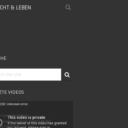
ICHT & LEBEN
CHE
ZTE VIDEOS
-
150: Unknown error.
r
i herunterladen:
s://www.youtube.com/watch?
D616FWSB_g&_=1