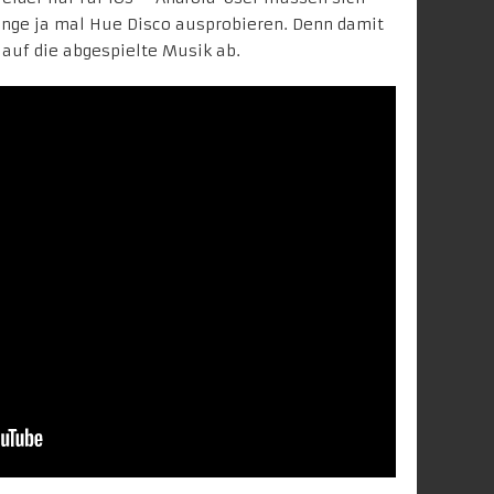
ange ja mal
Hue Disco ausprobieren
. Denn damit
 auf die abgespielte Musik ab.