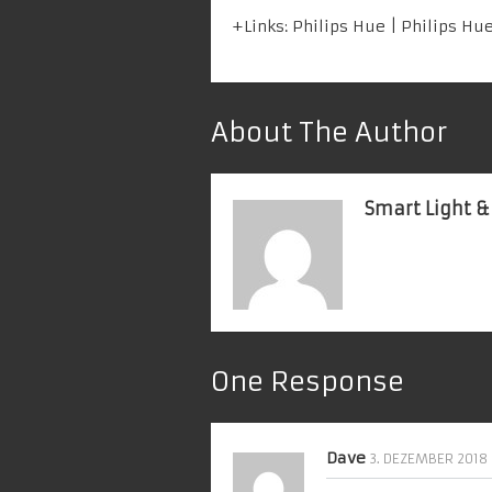
+Links:
Philips Hue
|
Philips Hu
About The Author
Smart Light &
One Response
Dave
3. DEZEMBER 2018