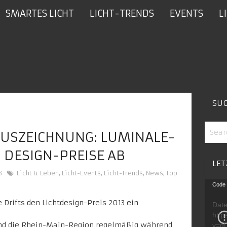
SMARTES LICHT
LICHT-TRENDS
EVENTS
L
SU
AUSZEICHNUNG: LUMINALE-
 DESIGN-PREISE AB
LET
3
Licht & Leben
,
Licht-Events
,
Licht-Trends
,
News
,
Top
Video
Code 
Playe
Date
http
nd die Rhein-Main-Region regelmäßig während
v=g