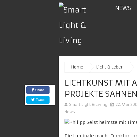
NEWS
Home
Licht & Leben
LICHTKUNST MIT 
Share
PROJEKTE SAHNEN
Tweet
Smart Light & Living
22. Mai 201
News
Die
Luminale
macht Frankfurt u