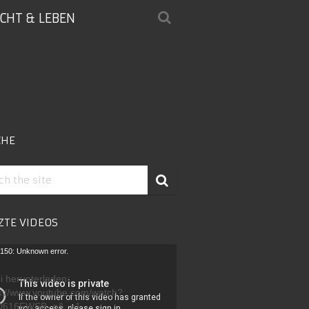
ICHT & LEBEN
CHE
ZTE VIDEOS
-
150: Unknown error.
r
i herunterladen:
s://www.youtube.com/watch?
D616FWSB_g&_=1