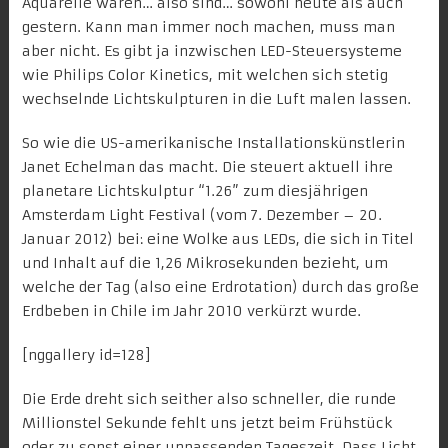
Aquarelle waren… also sind… sowohl heute als auch
gestern. Kann man immer noch machen, muss man
aber nicht. Es gibt ja inzwischen LED-Steuersysteme
wie
Philips Color Kinetics
, mit welchen sich stetig
wechselnde Lichtskulpturen in die Luft malen lassen.
So wie die US-amerikanische Installationskünstlerin
Janet Echelman
das macht. Die steuert aktuell ihre
planetare Lichtskulptur “1.26” zum diesjährigen
Amsterdam Light Festiva
l (vom 7. Dezember – 20.
Januar 2012) bei: eine Wolke aus LEDs, die sich in Titel
und Inhalt auf die 1,26 Mikrosekunden bezieht, um
welche der Tag (also eine Erdrotation) durch das große
Erdbeben in Chile im Jahr 2010 verkürzt wurde.
[nggallery id=128]
Die Erde dreht sich seither also schneller, die runde
Millionstel Sekunde fehlt uns jetzt beim Frühstück
oder zu sonst einer unpassenden Tageszeit. Dass Licht