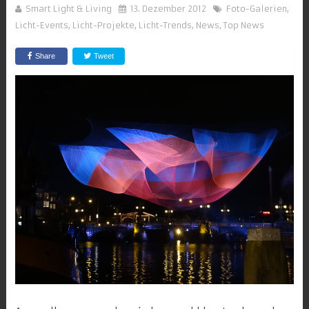
Smart Light & Living
13. Dezember 2012
Foto-Galerien
,
Licht-Events
,
Licht-Projekte
,
Licht-Trends
,
News
,
Top News
Share
Tweet