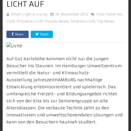
LICHT AUF
Smart Light & Living
16. November 2012
Foto-Galerien
,
Licht-Projekte
,
Licht-Trends
,
News
,
Smartes Licht
,
Top News
Share
Tweet
Auf Gut Karlshöhe kommen nicht nur die jungen
Besucher ins Staunen. Im
Hamburger Umweltzentrum
vermittelt die Natur- und Klimaschutz-
Ausstellung
jahreszeitHAMBURG
nachhaltige
Entwicklung erlebnisorientiert und spielerisch. Das
umfangreiche Freizeit- und Bildungsangebot richtet
sich von der Kita bis zur Seniorengruppe an alle
Altersklassen. Die verbaute Technik zählt zu den
innovativsten und umweltschonendsten Lösungen und
kann von den Besuchern hautnah studiert.