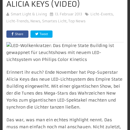
ALICIA KEYS (VIDEO)
Smart Light & Living
13. Februar 2013
Licht-Events
,
Licht-Trends
,
News
,
Smartes Licht
,
Top News
Share
Tweet
Erinnert ihr euch?
Ende November
hat Pop-Superstar
Alicia Keys
das neue LED-Lichtsystem des
Empire State
Building
eingeweiht. Mit einer gigantischen Show, bei
der die Tunes des Mega-Stars das Wahrzeichen New
Yorks zum gigantischen LED-Spektakel machten und
synchron die Lichter tanzen ließen.
Das war, was man ein echtes Highlight nennt. Das
muss man einfach noch mal anschauen. Nicht zuletzt,