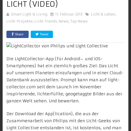
LICHT (VIDEO)
Smart Light & Living
11. Februar 2013
Licht & Leben
,
Licht-Projekte
,
Licht-Trends
,
News
,
Top News
Share
Tweet
Die LightCollector-App (für
Android
– und
iOS
-
Smartphones) hat ein ziemlich großes Ziel: Das Licht
auf unserem Planeten einzufangen und in einer Cloud-
Datenbank auszustellen. Prompt kann man auf
light-
collector.com
seit dem Launch im November
inspirierende, lichterfüllte, geogetaggte Bilder aus der
ganzen Welt sehen. Und bewerten.
Der Download der App(lication), die aus der
Zusammenarbeit von Philips mit den Licht-Geeks von
Light Collective
entstanden ist, ist kostenlos, und man