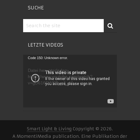
SUCHE
LETZTE VIDEOS
Video-
Code 150: Unknown error.
Player
Datei herunterladen:
https://www.youtube.com/watch?
v=gD616FWSB_g&_=1
Smart Light & Living
Copyright © 2026.
A MomentiMedia publication. Eine Publikation der