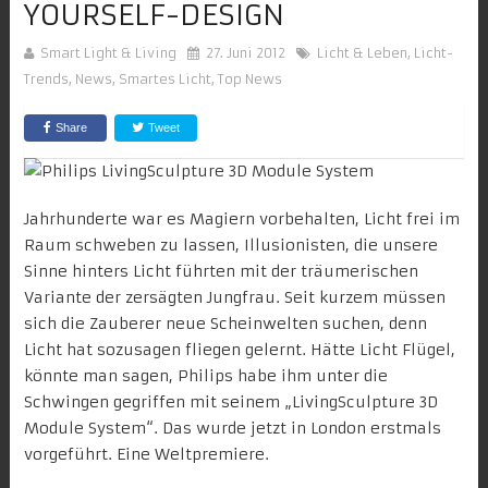
YOURSELF-DESIGN
Smart Light & Living
27. Juni 2012
Licht & Leben
,
Licht-
Trends
,
News
,
Smartes Licht
,
Top News
Share
Tweet
Jahrhunderte war es Magiern vorbehalten, Licht frei im
Raum schweben zu lassen, Illusionisten, die unsere
Sinne hinters Licht führten mit der träumerischen
Variante der zersägten Jungfrau. Seit kurzem müssen
sich die Zauberer neue Scheinwelten suchen, denn
Licht hat sozusagen fliegen gelernt. Hätte Licht Flügel,
könnte man sagen, Philips habe ihm unter die
Schwingen gegriffen mit seinem „
LivingSculpture 3D
Module System
“. Das wurde jetzt in London erstmals
vorgeführt. Eine Weltpremiere.