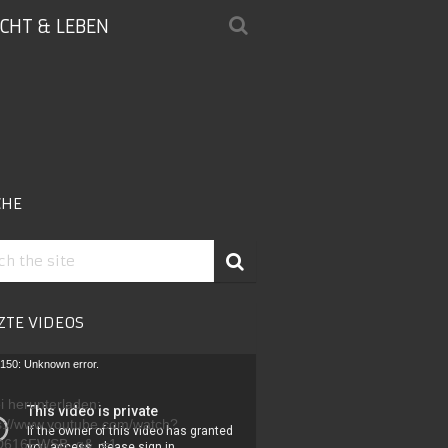
ICHT & LEBEN
CHE
ZTE VIDEOS
-
150: Unknown error.
r
i herunterladen:
s://www.youtube.com/watch?
D616FWSB_g&_=1