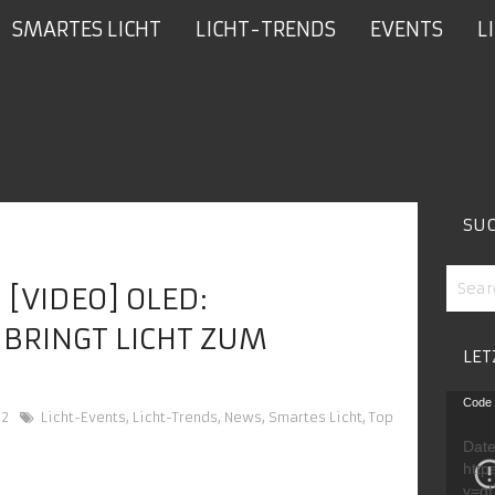
SMARTES LICHT
LICHT-TRENDS
EVENTS
L
SU
 [VIDEO] OLED:
 BRINGT LICHT ZUM
LET
Video
Code 
12
Licht-Events
,
Licht-Trends
,
News
,
Smartes Licht
,
Top
Playe
Date
http
v=g