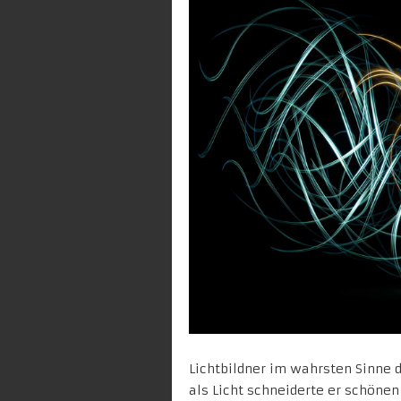
Lichtbildner im wahrsten Sinne d
als Licht schneiderte er schönen