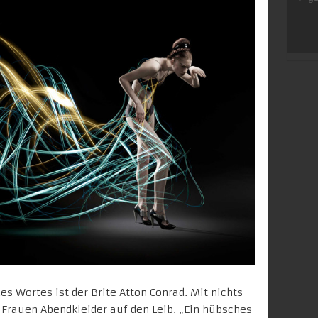
es Wortes ist der Brite Atton Conrad. Mit nichts
 Frauen Abendkleider auf den Leib. „Ein hübsches