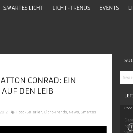
SMARTES LICHT
LICHT-TRENDS
EVENTS
L
SU
 ATTON CONRAD: EIN
 AUF DEN LEIB
LET
Video
Code 
 2012
Foto-Galerien
,
Licht-Trends
,
News
,
Smartes
Playe
Date
http
v=g