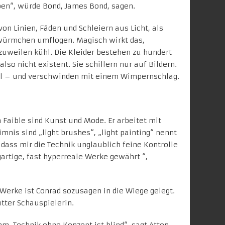
ben“, würde Bond, James Bond, sagen.
on Linien, Fäden und Schleiern aus Licht, als
würmchen umflogen. Magisch wirkt das,
 zuweilen kühl. Die Kleider bestehen zu hundert
lso nicht existent. Sie schillern nur auf Bildern.
al – und verschwinden mit einem Wimpernschlag.
n Faible sind Kunst und Mode. Er arbeitet mit
mnis sind „light brushes“, „light painting“ nennt
 dass mir die Technik unglaublich feine Kontrolle
artige, fast hyperreale Werke gewährt “,
 Werke ist Conrad sozusagen in die Wiege gelegt.
utter Schauspielerin.
hm, Technik ohne Konzept ist blind“, sagt Atton