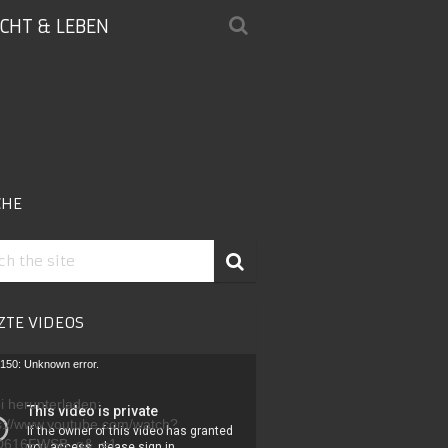
ICHT & LEBEN
CHE
ZTE VIDEOS
-
150: Unknown error.
r
i herunterladen:
s://www.youtube.com/watch?
D616FWSB_g&_=1