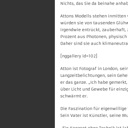
Nichts, das Sie da beinahe anha
Attons Modells stehen inmitten v
würden sie von tausenden Glüh
irgendwie entrückt, zauberhaft,
Prozent aus Photonen, physisch a
Daher sind sie auch klimaneutr
[nggallery id=102]
Atton ist Fotograf in London, sei
Langzeitbelichtungen, sein Gehei
er das ganze. „Ich habe gemerkt,
über Licht und Gewebe für einzig
schwärmt er.
Die Faszination für eigenwillige
Sein Vater ist Künstler, seine M
„Ein Konzept ohne Technik ist la