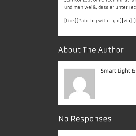
und man weiß, dass er unter Tec
[
Link
][
Painting with Light
][
via
] 
About The Author
Smart Light &
No Responses