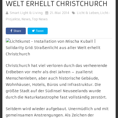
ELT ERHELLT CHRISTCHURCH
Smart Light & Living
21. Mai 2014
Licht & Leben
,
Licht-
Projekte
,
News
,
Top News
Share
Tweet
Christchurch hat viel verloren durch das verheerende
Erdbeben vor mehr als drei Jahren – zuallerst
Menschenleben, aber auch historische Gebäude,
Wohnhäuser, Hotels, Büros und Infrastruktur. Die
größte Stadt auf der Südinsel Neuseelands wurde
durch die Naturkatastrophe fast vollständig zerstört.
Seitdem wird wieder aufgebaut. Unermüdlich und mit
gemeinsamen Anstrengungen. Als Zeichen der