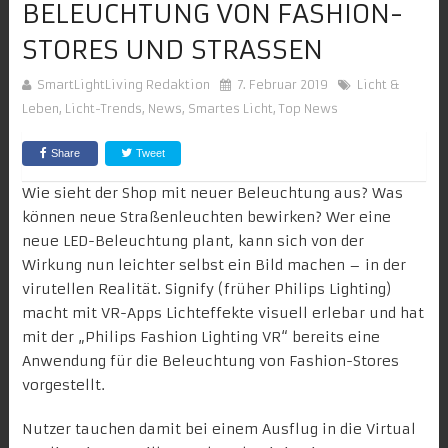
BELEUCHTUNG VON FASHION-
STORES UND STRASSEN
SmartLightLiving Redaktion
7. Februar 2019
Licht &
Leben
,
Licht-Trends
,
News
,
Smartes Licht
,
Top News
Share
Tweet
Wie sieht der Shop mit neuer Beleuchtung aus? Was
können neue Straßenleuchten bewirken? Wer eine
neue LED-Beleuchtung plant, kann sich von der
Wirkung nun leichter selbst ein Bild machen – in der
virutellen Realität. Signify (früher Philips Lighting)
macht mit VR-Apps Lichteffekte visuell erlebar und hat
mit der „Philips Fashion Lighting VR“ bereits eine
Anwendung für die Beleuchtung von
Fashion-Stores
vorgestellt.
Nutzer tauchen damit bei einem Ausflug in die Virtual