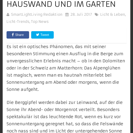
HAUSWAND UND IM GARTEN
SmartLightLiving Redaktion
28. Juli 2017
Licht & Leben
,
Licht-Trends
,
Top News
Share
Tweet
Es ist ein optisches Phänomen, das mit seiner
besonderen Stimmung einen Ausflug in die Berge zum
unvergesslichen Erlebnis macht – ob in den Dolomiten
oder in der Schweiz am Matterhorn: Das Alpenglühen
ist magisch, wenn man es hautnah miterlebt bei
Sonnenuntergang am Abend oder morgens, wenn die
Sonne aufgeht.
Die
Berggipfel werden dabei zur Leinwand
, auf der die
Sonne ihr Abend- oder Morgenrot verteilt. Besonders
spektakulär ist das leuchtende Rot, wenn es kurz vor
Sonnenuntergang geregnet hat, so dass die Felswände
noch nass sind und im Licht der untergehenden Sonne