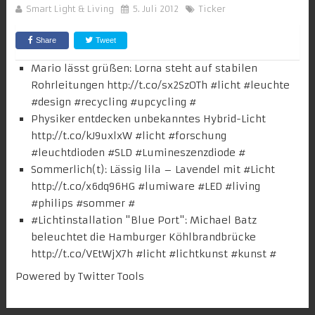
Smart Light & Living
5. Juli 2012
Ticker
Share
Tweet
Mario lässt grüßen: Lorna steht auf stabilen
Rohrleitungen
http://t.co/sx2SzOTh
#
licht
#leuchte
#
design
#recycling #
upcycling
#
Physiker entdecken unbekanntes Hybrid-Licht
http://t.co/kJ9uxlxW
#
licht
#forschung
#
leuchtdioden
#SLD #
Lumineszenzdiode
#
Sommerlich(t): Lässig lila – Lavendel mit #
Licht
http://t.co/x6dq96HG
#
lumiware
#LED #
living
#philips #
sommer
#
#
Lichtinstallation
"Blue Port": Michael Batz
beleuchtet die Hamburger Köhlbrandbrücke
http://t.co/VEtWjX7h
#
licht
#lichtkunst #
kunst
#
Powered by
Twitter Tools