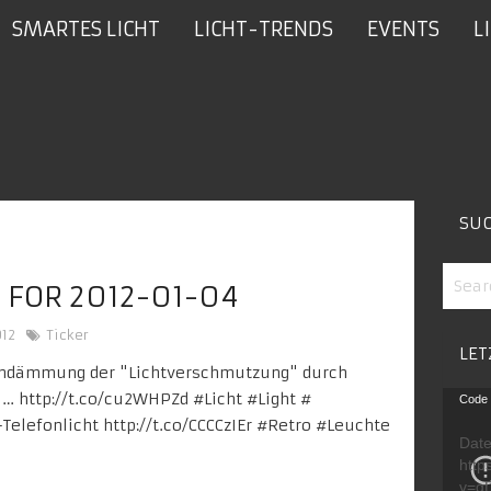
SMARTES LICHT
LICHT-TRENDS
EVENTS
L
SU
 FOR 2012-01-04
012
Ticker
LET
indämmung der "Lichtverschmutzung" durch
Video
…
http://t.co/cu2WHPZd
#
Licht
#Light
#
Code 
Playe
-Telefonlicht
http://t.co/CCCCzIEr
#
Retro
#Leuchte
Date
http
v=g