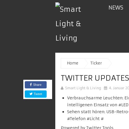
NEWS
Home
Ticker
TWITTER UPDATES
Share
Smart Light & Living
4. Januar 2
Tweet
Verbrauchsarme Leuchten: E
intelligenen Einsatz von #
LED
Sehen statt hören: USB-Retro
#
Telefon
#Licht
#
Powered by
Twitter Tools