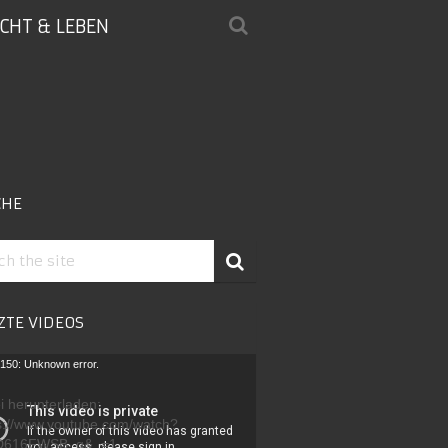
ICHT & LEBEN
CHE
ZTE VIDEOS
-
150: Unknown error.
r
i herunterladen:
s://www.youtube.com/watch?
D616FWSB_g&_=1