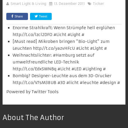
Smart Light & Living
13. Dezember 2011
Ticker
Share
Tweet
Enorme Strahlkraft: Wenn Strümpfe hell erglühen
http://t.co/lzcl2DFO
#
Licht
#Light
#
[Must read] Mikroben bringen "Bio-Light" zum
Leuchten
http://t.co/yazvHFcU
#
Licht
#Light
#
Weihnachtslichter: #
Hamburg
setzt auf
umweltfreundliche LED-Technik
http://t.co/EdxSWNBq
#
Licht
#LED #
Lighting
#
Bombig? Designer-Leuchte aus dem 3D-Drucker
http://t.co/V7sM38UB
#
3D
#licht #
leuchte
#design
#
Powered by
Twitter Tools
About The Author