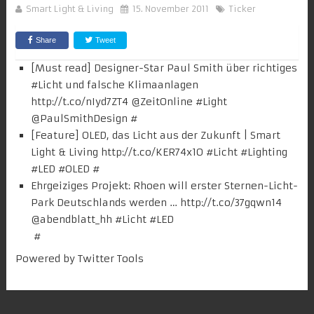
Smart Light & Living
15. November 2011
Ticker
Share
Tweet
[Must read] Designer-Star Paul Smith über richtiges
#
Licht
und falsche Klimaanlagen
http://t.co/nIyd7ZT4
@
ZeitOnline
#
Light
@
PaulSmithDesign
#
[Feature] OLED, das Licht aus der Zukunft | Smart
Light & Living
http://t.co/KER74x1O
#
Licht
#Lighting
#
LED
#OLED
#
Ehrgeiziges Projekt: Rhoen will erster Sternen-Licht-
Park Deutschlands werden …
http://t.co/37gqwn14
@
abendblatt_hh
#
Licht
#LED
‎
#
Powered by
Twitter Tools