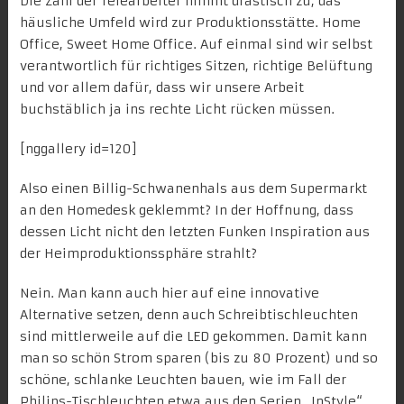
Die Zahl der Telearbeiter nimmt drastisch zu, das
häusliche Umfeld wird zur
Produktionsstätte
. Home
Office, Sweet Home Office. Auf einmal sind wir selbst
verantwortlich für richtiges Sitzen, richtige Belüftung
und vor allem dafür, dass wir unsere Arbeit
buchstäblich ja ins rechte Licht rücken müssen.
[nggallery id=120]
Also einen Billig-Schwanenhals aus dem Supermarkt
an den Homedesk geklemmt? In der Hoffnung, dass
dessen Licht nicht den letzten Funken Inspiration aus
der Heimproduktionssphäre strahlt?
Nein. Man kann auch hier auf eine innovative
Alternative setzen, denn auch Schreibtischleuchten
sind mittlerweile auf die LED gekommen. Damit kann
man so schön Strom sparen (bis zu 80 Prozent) und so
schöne, schlanke Leuchten bauen, wie im Fall der
Philips-Tischleuchten etwa aus den Serien „
InStyle
“