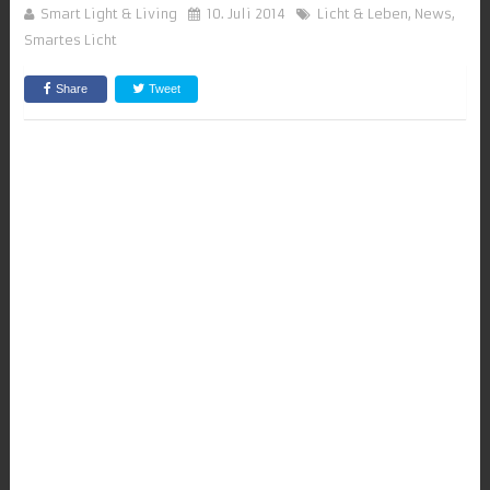
Smart Light & Living
10. Juli 2014
Licht & Leben
,
News
,
Smartes Licht
Share
Tweet