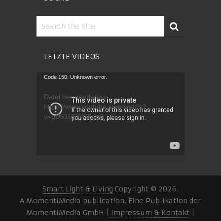
LETZTE VIDEOS
Video-
Code 150: Unknown error.
Player
Datei herunterladen:
https://www.youtube.com/watch?
v=gD616FWSB_g&_=1
Smart Light & Living
Copyright © 2026.
A MomentiMedia publication. Eine Publikation der
MomentiMedia GmbH |
Impressum & Kontakt
|