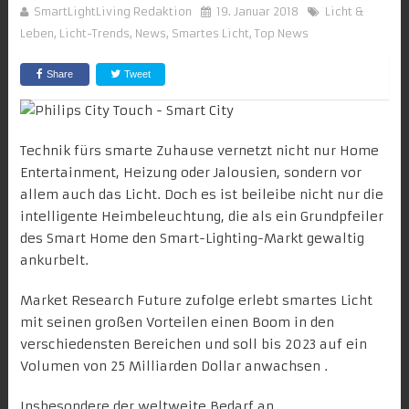
SmartLightLiving Redaktion
19. Januar 2018
Licht &
Leben
,
Licht-Trends
,
News
,
Smartes Licht
,
Top News
Share
Tweet
Technik fürs smarte Zuhause vernetzt nicht nur Home
Entertainment, Heizung oder Jalousien, sondern vor
allem auch das Licht. Doch es ist beileibe nicht nur die
intelligente Heimbeleuchtung, die als ein Grundpfeiler
des Smart Home den Smart-Lighting-Markt gewaltig
ankurbelt.
Market Research Future
zufolge erlebt smartes Licht
mit seinen großen Vorteilen einen Boom in den
verschiedensten Bereichen und soll bis 2023 auf ein
Volumen von 25 Milliarden Dollar anwachsen .
Insbesondere der weltweite Bedarf an