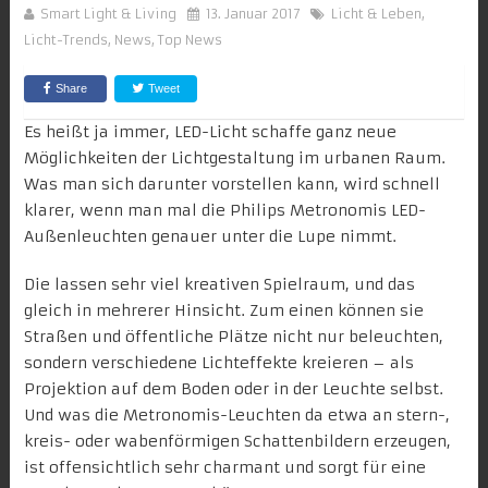
Smart Light & Living
13. Januar 2017
Licht & Leben
,
Licht-Trends
,
News
,
Top News
Share
Tweet
Es heißt ja immer, LED-Licht schaffe ganz neue
Möglichkeiten der Lichtgestaltung im urbanen Raum.
Was man sich darunter vorstellen kann, wird schnell
klarer, wenn man mal die
Philips Metronomis
LED-
Außenleuchten genauer unter die Lupe nimmt.
Die lassen sehr viel kreativen Spielraum, und das
gleich in mehrerer Hinsicht. Zum einen können sie
Straßen und öffentliche Plätze
nicht nur beleuchten,
sondern verschiedene Lichteffekte kreieren – als
Projektion auf dem Boden oder in der Leuchte selbst.
Und was die Metronomis-Leuchten da etwa an stern-,
kreis- oder wabenförmigen Schattenbildern erzeugen,
ist offensichtlich sehr charmant und sorgt für eine