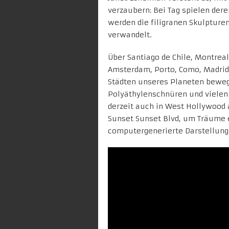
verzaubern: Bei Tag spielen der
werden die filigranen Skulpture
verwandelt.
Über Santiago de Chile, Montreal,
Amsterdam, Porto, Como, Madrid
Städten unseres Planeten beweg
Polyäthylenschnüren
und vielen
derzeit auch in West Hollywood
Sunset Sunset Blvd, um Träume 
computergenerierte Darstellunge