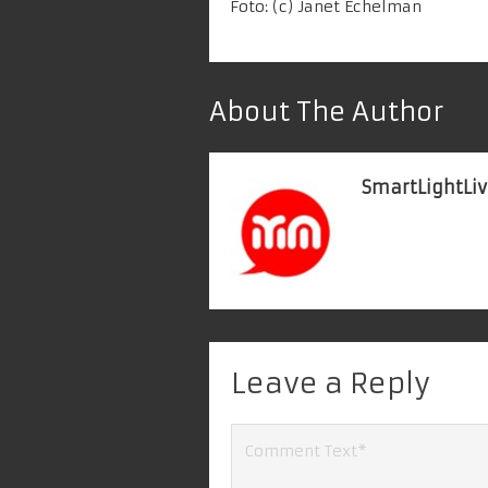
Foto: (c)
Janet Echelman
About The Author
SmartLightLiv
Leave a Reply