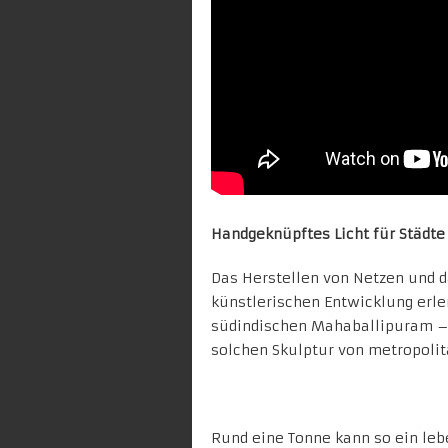
Handgeknüpftes Licht für Städte
Das Herstellen von Netzen und da
künstlerischen Entwicklung erle
südindischen Mahaballipuram – e
solchen Skulptur von metropoli
Rund eine Tonne kann so ein leb