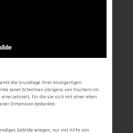
mit die Grundlage ihrer einzigartigen
rnte Janet Echelman übrigens von Fischern im
ine Lehrzeit, für die sie sich mit einer eben
taner Dimension bedankte.
endiges Gebilde wiegen, nur mit Hilfe von