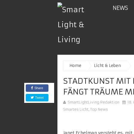
NEWS
Home
Licht & Leben
STADTKUNST MIT 
Share
FÄNGT TRÄUME MI
Tweet
SmartLightLiving Redaktion
18.
Smartes Licht
,
Top News
Janet Echelman
versteht es, mit