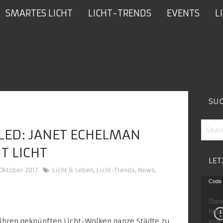
SMARTES LICHT
LICHT-TRENDS
EVENTS
L
SU
LED: JANET ECHELMAN
T LICHT
LET
 Oktober 2017
Licht & Leben
,
Licht-Trends
,
News
,
Video
Code 
Playe
Date
http
 ihren geknüpften Licht-Wolken ganze Städte zu
v=g