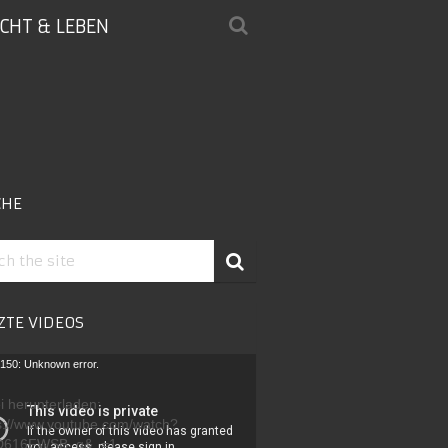
ICHT & LEBEN
CHE
ZTE VIDEOS
-
150: Unknown error.
r
i herunterladen:
s://www.youtube.com/watch?
D616FWSB_g&_=1