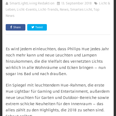
SmartLightLiving Redaktion
13. September 2018
Licht &
Leben
,
Licht-Events
,
Licht-Trends
,
News
,
Smartes Licht
,
Top
News
Share
Tweet
Es wird jedem einleuchten, dass Philips Hue jedes Jahr
noch mehr kann und neue Leuchten und Lampen
hinzukommen, die die Vielfalt des vernetzten Lichts
wirklich in alle Wohnräume und Ecken bringen – nun
sogar ins Bad und nach draußen.
Ein Spiegel mit leuchtendem Hue-Rahmen, die erste
Hue Lightbar für Gaming und Entertainment, außerdem
neue Leuchten für Garten und Outdoor-Bereiche sowie
extrem schicke Neuheiten für den Innenraum – das
alles zählt
zu den Highlights, die 2018
zu sehen sind.