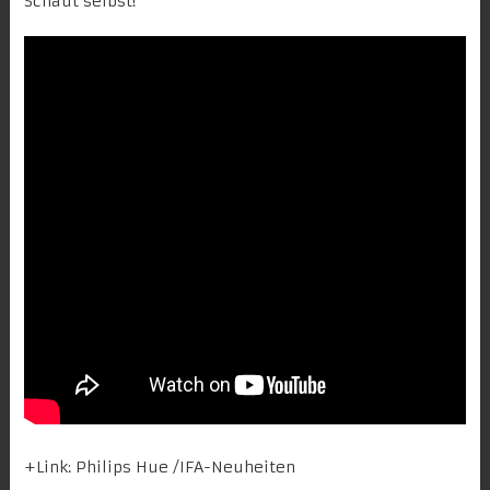
Schaut selbst!
+Link:
Philips Hue
/
IFA-Neuheiten