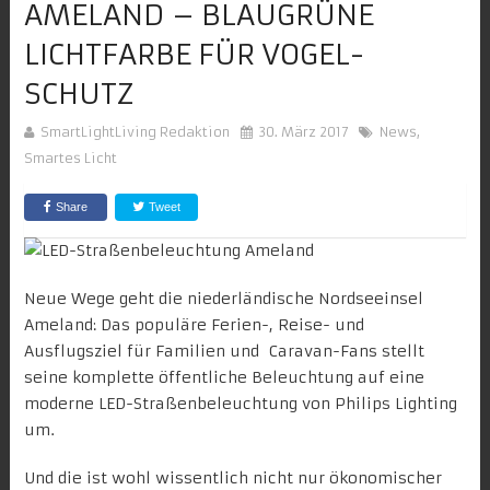
MELAND – BLAUGRÜNE L
ICHTFARBE FÜR VOGEL-S
CHUTZ
SmartLightLiving Redaktion
30. März 2017
News
,
Smartes Licht
Share
Tweet
Neue Wege geht die niederländische Nordseeinsel
Ameland: Das
populäre Ferien-, Reise- und
Ausflugsziel
für Familien und Caravan-Fans stellt
seine komplette öffentliche Beleuchtung auf eine
moderne LED-Straßenbeleuchtung von Philips Lighting
um.
Und die ist wohl wissentlich nicht nur ökonomischer