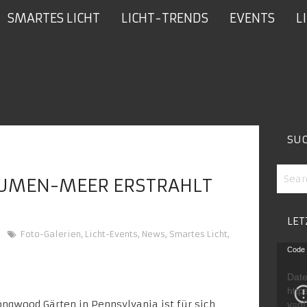
SMARTES LICHT
LICHT-TRENDS
EVENTS
L
SU
LUMEN-MEER ERSTRAHLT
LET
2
Foto-Galerien
,
Licht-Events
,
News
,
Smartes Licht
,
Video
Code 
Playe
Date
http
ongwood Gärten
in Pennsylvania ist für sich
v=g