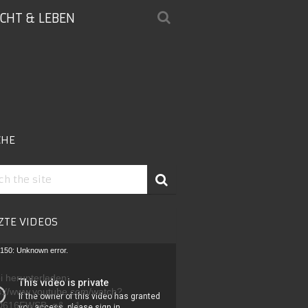
ICHT & LEBEN
CHE
ZTE VIDEOS
-
150: Unknown error.
r
i herunterladen:
s://www.youtube.com/watch?
D616FWSB_g&_=1