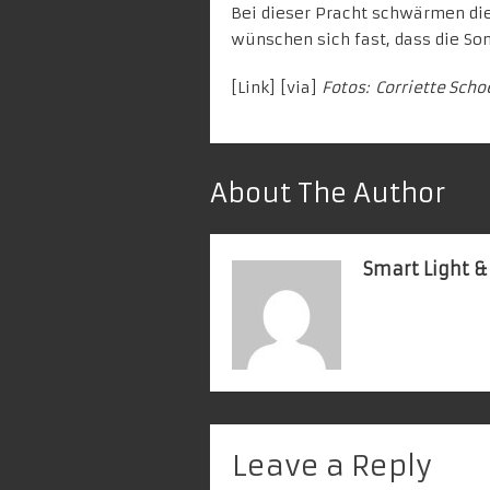
Bei dieser Pracht schwärmen di
wünschen sich fast, dass die So
[
Link
] [
via
]
Fotos: Corriette Scho
About The Author
Smart Light &
Leave a Reply