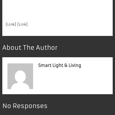
[
Link
] [
Link
]
About The Author
Smart Light & Living
No Responses