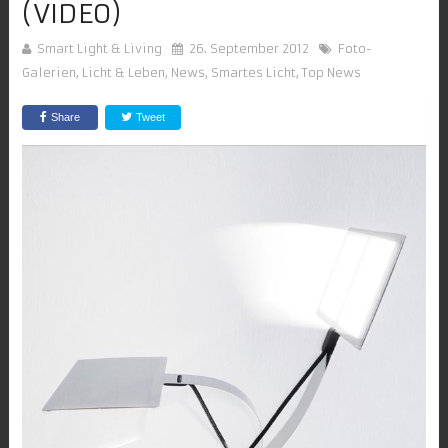
(VIDEO)
Smart Light & Living
26. September 2012
Foto-
Galerien
,
Licht & Leben
,
News
,
Smartes Licht
,
Top News
Share
Tweet