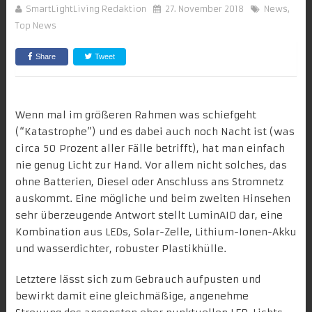
SmartLightLiving Redaktion
27. November 2018
News
,
Top News
Share
Tweet
Wenn mal im größeren Rahmen was schiefgeht
(“Katastrophe”) und es dabei auch noch Nacht ist (was
circa 50 Prozent aller Fälle betrifft), hat man einfach
nie genug Licht zur Hand. Vor allem nicht solches, das
ohne Batterien, Diesel oder Anschluss ans Stromnetz
auskommt. Eine mögliche und beim zweiten Hinsehen
sehr überzeugende Antwort stellt LuminAID dar, eine
Kombination aus LEDs, Solar-Zelle, Lithium-Ionen-Akku
und wasserdichter, robuster Plastikhülle.
Letztere lässt sich zum Gebrauch aufpusten und
bewirkt damit eine gleichmäßige, angenehme