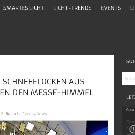
SMARTES LICHT
LICHT-TRENDS
EVENTS
L
SU
] SCHNEEFLOCKEN AUS
SSEN DEN MESSE-HIMMEL
LET
Video
Code 
12
Licht-Events
,
News
Playe
Date
http
v=g