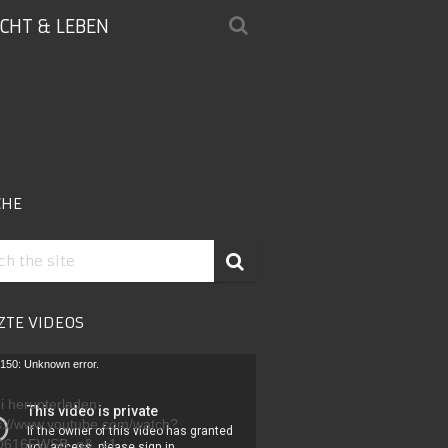
ICHT & LEBEN
CHE
ZTE VIDEOS
-
150: Unknown error.
r
i herunterladen:
s://www.youtube.com/watch?
D616FWSB_g&_=1