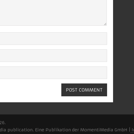
26.
ia publication. Eine Publikation der MomentiMedia GmbH |
I