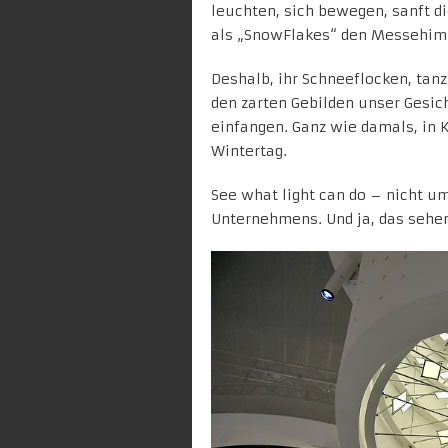
leuchten, sich bewegen, sanft d
als „SnowFlakes“ den Messehim
Deshalb, ihr Schneeflocken, tan
den zarten Gebilden unser Ges
einfangen. Ganz wie damals, in
Wintertag.
See what light can do – nicht um
Unternehmens. Und ja, das sehen