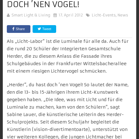
DOCH ’NEN VOGEL!
Smart Light & Living
17. April 2012
Licht-Events
,
News
Share
Tweet
Als „Licht-Labor“ ist die Luminale für alle da. Auch für
die rund 20 Schüler der Integrierten Gesamtschule
Herder, die zu diesem Anlass die Fassade ihres
Schulgebäudes in der Frankfurter Wittelsbacherallee
mit einem riesigen Lichtervogel schmücken.
„Herder“, du hast doch ’nen Vogel! So lautet der Name,
den die 13- bis 15-Jährigen ihrem Licht-Kunstwerk
gegeben haben. „Die Idee, was mit Licht und für die
Luminale zu machen, kam von den Schülern“, sagt
Sabine Lauer, die künstlerische Leiterin des Herder-
Schulprojekts. Seit diesem Schuljahr begleitet die
Künstlerin (vision-divertimentoarte), unterstützt von
vier weiteren Kollegen, die jungen Lichtmacher bei