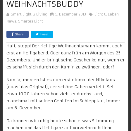
WEIHNACHTSBUDDY
Smart Light & Living
5. Dezember 2013
Licht & Leben
,
News
,
Smartes Licht
Share
Tweet
Halt, stopp! Der richtige Weihnachtsmann kommt doch
erst an Heiligabend. Oder ganz früh am Morgen des 25.
Dezembers. Und er bringt seine Geschenke nur, wenn er
es schafft sich durch den Kamin zu zwängen, oder?
Nun ja, morgen ist es nun erst einmal der
Nikolaus
(quasi das Original), der schöne Gaben verteilt. Seit
etwa 1000 Jahren schon zieht er durchs Land,
manchmal mit seinen Gehilfen im Schlepptau, immer
am 6. Dezember.
Da können wir ruhig heute schon etwas Stimmung
machen und das Licht ganz auf
vorweihnachtliche