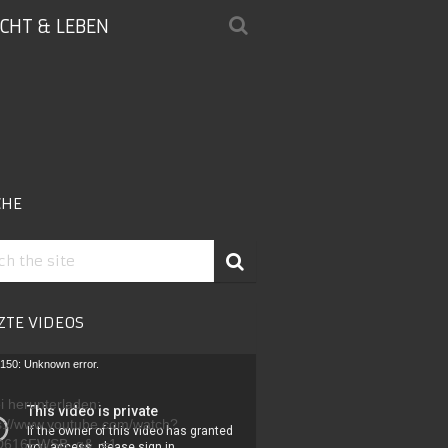
ICHT & LEBEN
CHE
ZTE VIDEOS
-
150: Unknown error.
r
i herunterladen:
s://www.youtube.com/watch?
D616FWSB_g&_=1