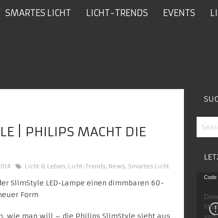
SMARTES LICHT
LICHT-TRENDS
EVENTS
L
SU
LE | PHILIPS MACHT DIE
LET
2014
Licht & Leben
,
Licht-Trends
,
News
,
Smartes Licht
Video
Code 
Playe
Date
http
, wie man will – die
Philips SlimStyle
sieht aus
v=g