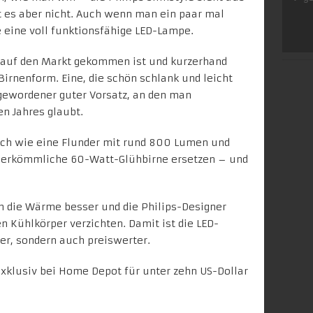
t es aber nicht. Auch wenn man ein paar mal
ie eine voll funktionsfähige LED-Lampe.
A auf den Markt gekommen ist und kurzerhand
irnenform. Eine, die schön schlank und leicht
gewordener guter Vorsatz, an den man
en Jahres glaubt.
ach wie eine
Flunder
mit rund 800
Lumen
und
herkömmliche 60-Watt-Glühbirne ersetzen – und
ch die Wärme besser und die Philips-Designer
n Kühlkörper verzichten. Damit ist die
LED-
ter, sondern auch preiswerter.
exklusiv bei
Home Depot
für unter zehn US-Dollar