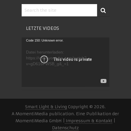
LETZTE VIDEOS
Video-
Code 150: Unknown error.
Player
Datei herunterladen:
https://www.youtube.com/watch?
v=gD616FWSB_g&_=1
Smart Light & Living
Copyright © 2026.
A MomentiMedia publication. Eine Publikation der
MomentiMedia GmbH |
Impressum & Kontakt
|
Datenschutz