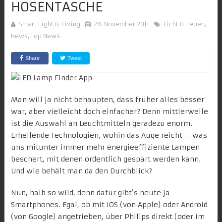
HOSENTASCHE
Smart Light & Living
28. November 2011
Licht & Leben
,
News
,
Top News
Share
Tweet
Man will ja nicht behaupten, dass früher alles besser
war, aber vielleicht doch einfacher? Denn mittlerweile
ist die Auswahl an Leuchtmitteln geradezu enorm.
Erhellende Technologien, wohin das Auge reicht – was
uns mitunter immer mehr energieeffiziente Lampen
beschert, mit denen ordentlich gespart werden kann.
Und wie behält man da den Durchblick?
Nun, halb so wild, denn dafür gibt’s heute ja
Smartphones. Egal, ob mit iOS (von Apple) oder Android
(von Google) angetrieben, über Philips direkt (oder im