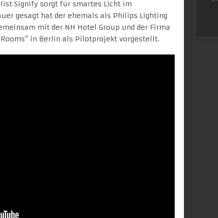
ist Signify
sorgt für smartes Licht im
uer gesagt hat der ehemals als Philips Lighting
gemeinsam mit der
NH Hotel Group
und der Firma
oms“ in Berlin als Pilotprojekt vorgestellt.