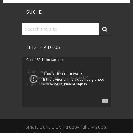
SUCHE
LETZTE VIDEOS
Video-
Code 150: Unknown error.
Player
Datei herunterladen:
https://www.youtube.com/watch?
v=gD616FWSB_g&_=1
Smart Light & Living
Copyright © 2026.