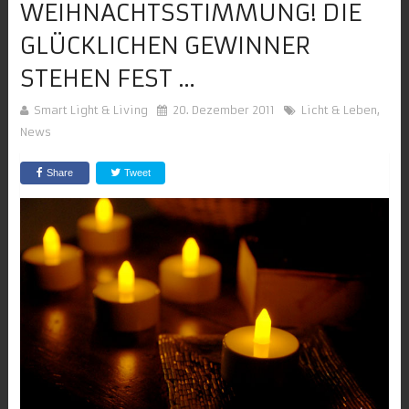
WEIHNACHTSSTIMMUNG! DIE
GLÜCKLICHEN GEWINNER
STEHEN FEST …
Smart Light & Living
20. Dezember 2011
Licht & Leben
,
News
Share
Tweet