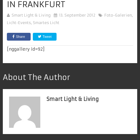
IN FRANKFURT
Smart Light & Living
13. September 2012
Foto-Galerien
,
Licht-Events
,
Smartes Licht
Share
Tweet
[nggallery id=92]
About The Author
Smart Light & Living