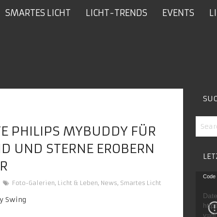
SMARTES LICHT
LICHT-TRENDS
EVENTS
L
SU
E PHILIPS MYBUDDY FÜR
ND UND STERNE EROBERN
LET
ER
Video
Code 
Foto-Galerien
,
Licht & Leben
,
News
,
Smartes Licht
Playe
Date
http
v=g