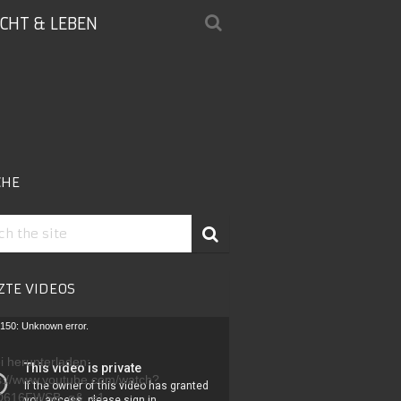
ICHT & LEBEN
CHE
ZTE VIDEOS
-
150: Unknown error.
r
i herunterladen:
s://www.youtube.com/watch?
D616FWSB_g&_=1