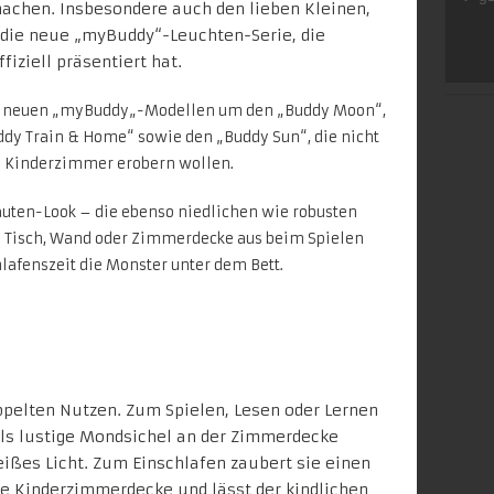
machen. Insbesondere auch den lieben Kleinen,
t die neue „myBuddy“-Leuchten-Serie, die
iziell präsentiert hat.
 neuen „
myBuddy
„-Modellen um den „Buddy Moon“,
ddy Train & Home“ sowie den „Buddy Sun“, die nicht
ie Kinderzimmer erobern wollen.
uten-Look – die ebenso niedlichen wie robusten
 Tisch, Wand oder Zimmerdecke aus beim Spielen
lafenszeit die Monster unter dem Bett.
pelten Nutzen. Zum Spielen, Lesen oder Lernen
als lustige Mondsichel an der Zimmerdecke
es Licht. Zum Einschlafen zaubert sie einen
e Kinderzimmerdecke und lässt der kindlichen