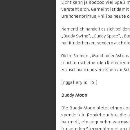
Licht kann ja sooooo viel Spaß 
versteht sich. Gemeint ist dami
Branchenprimus Philips heute off
Namentlich handelt es sich bei den
„Buddy Swing“, „Buddy Space“, „Bu
nur Kinderherzen, sondern auch d
Ob im Sonnen-, Mond- oder Astrona
Leuchten scheinen den Kleinen von
zuzuschauen und vertreiben zur Sch
[nggallery id=151]
Buddy Moon
Die Buddy Moon bietet einen dop
spendet die Pendelleuchte, die 
baumelt, ein angenehm warmweiß
funkelnden Sternenhimmel an di