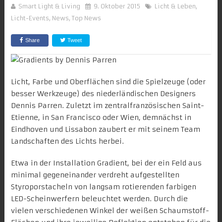
Smart Light & Living
9. Oktober 2015
Licht & Leben
,
Licht-Events
,
News
,
Top News
Share
Tweet
Licht, Farbe und Oberflächen sind die Spielzeuge (oder
besser Werkzeuge) des niederländischen Designers
Dennis Parren
. Zuletzt im zentralfranzösischen Saint-
Etienne, in San Francisco oder Wien, demnächst in
Eindhoven und Lissabon zaubert er mit seinem Team
Landschaften des Lichts herbei.
Etwa in der Installation
Gradient
, bei der ein Feld aus
minimal gegeneinander verdreht aufgestellten
Styroporstacheln von langsam rotierenden farbigen
LED-Scheinwerfern beleuchtet werden. Durch die
vielen verschiedenen Winkel der weißen Schaumstoff-